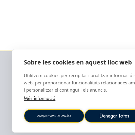
Institu
Colaborador
Sobre les cookies en aquest lloc web
Utilitzem cookies per recopilar i analitzar informació s
web, per proporcionar funcionalitats relacionades amb 
i personalitzar el contingut i els anuncis.
Més informació
Denegar totes
Acceptar totes les cookies