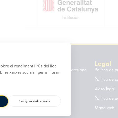
ción
Institución
Contacto
Legal
obre el rendiment i l’ús del lloc
Plaça del Mar, s/n · 08003 Barcelona
Política de p
les xarxes socials i per millorar
93 221 00 10
Política de c
info@cnab.cat
Aviso legal
Horarios
Política de a
Configuració de cookies
Mapa web