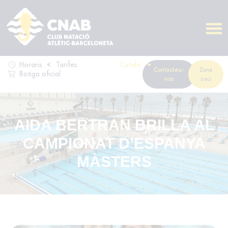
Horaris
Tarifes
Català
Contacteu-
Zona
Botiga oficial
nos
soci
AIDA BERTRAN BRILLA AL
CAMPIONAT D’ESPANYA
MÀSTERS