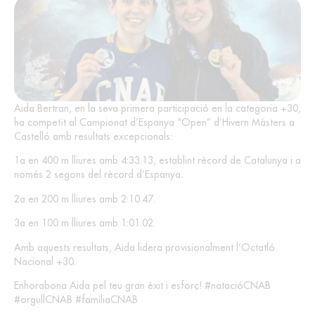
Aida Bertran, en la seva primera participació en la categoria +30,
ha competït al Campionat d’Espanya “Open” d’Hivern Màsters a
Castelló amb resultats excepcionals:
1a en 400 m lliures amb 4:33.13, establint rècord de Catalunya i a
només 2 segons del rècord d’Espanya.
2a en 200 m lliures amb 2:10.47.
3a en 100 m lliures amb 1:01.02.
Amb aquests resultats, Aida lidera provisionalment l’Octatló
Nacional +30.
Enhorabona Aida pel teu gran èxit i esforç! #natacióCNAB
#orgullCNAB #famíliaCNAB