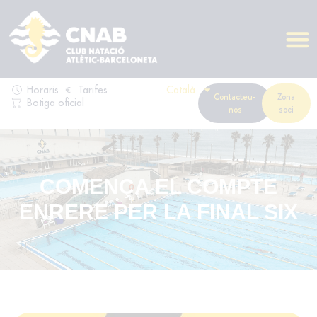
Horaris
Tarifes
Català
Contacteu-
Zona
Botiga oficial
nos
soci
COMENÇA EL COMPTE
ENRERE PER LA FINAL SIX