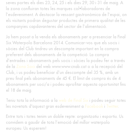
seves portes els dies 23, 24, 25 i els dies 29, 30 i 31 de maig. A
la zona confluiran totes les marques col•laboradores de
l’esdeveniment. A destacar la vessant gastronòmica de l’espai, on
els visitants podran degustar productes de primera qualitat de les
companyies capdavanteres del sector de l’alimentació.
Ja hem posat a la venda els abonaments per a presenciar la Final
Six Waterpolo Barcelona 2014. Comunicar-vos que els socis i
sòcies del Club tindreu un descompte important en la compra
preferent dels abonaments de la competició. La compra
d’entrades i abonaments pels socis i sòcies la podeu fer a través
de la
Zona Soci
del web www.www.cnab.cat o a la recepció del
Club, i us podeu beneficiar d’un descompte del 35 %, amb un
preu final pels abonaments de 45 €. El límit de compra és de 4
abonaments per soci/a i podeu aprofitar aquesta oportunitat fins
el 18 de maig.
Teniu tota la informació a la
web de Final Six
i podeu seguir totes
les novetats d'aquest gran esdeveniment a
Facebook
i
Twitter
.
Entre tots i totes tenim un doble repte: organitzatiu i esportiu. Us
convidem a gaudir de tota l’emoció del millor waterpolo
europeu. Us esperem!