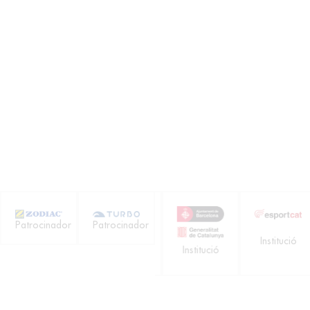
Patrocinador
Patrocinador
Institució
Institució
r
Institució
Col·laborador