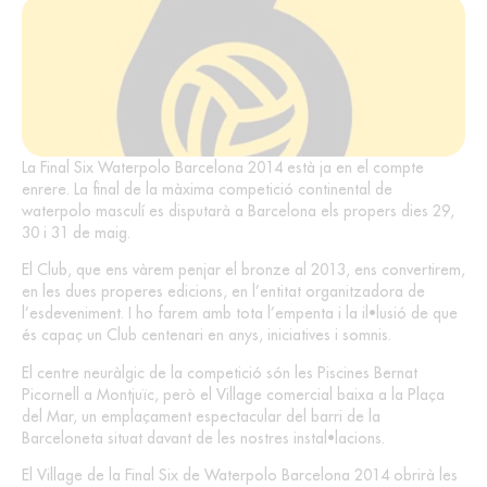
La Final Six Waterpolo Barcelona 2014 està ja en el compte
enrere. La final de la màxima competició continental de
waterpolo masculí es disputarà a Barcelona els propers dies 29,
30 i 31 de maig.
El Club, que ens vàrem penjar el bronze al 2013, ens convertirem,
en les dues properes edicions, en l’entitat organitzadora de
l’esdeveniment. I ho farem amb tota l’empenta i la il•lusió de que
és capaç un Club centenari en anys, iniciatives i somnis.
El centre neuràlgic de la competició són les Piscines Bernat
Picornell a Montjuïc, però el Village comercial baixa a la Plaça
del Mar, un emplaçament espectacular del barri de la
Barceloneta situat davant de les nostres instal•lacions.
El Village de la Final Six de Waterpolo Barcelona 2014 obrirà les