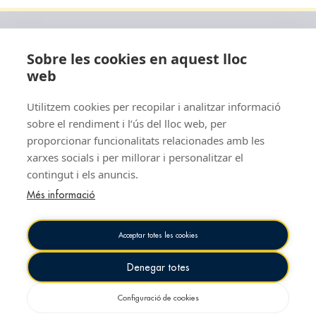
Sobre les cookies en aquest lloc
web
Utilitzem cookies per recopilar i analitzar informació
sobre el rendiment i l’ús del lloc web, per
proporcionar funcionalitats relacionades amb les
xarxes socials i per millorar i personalitzar el
Contacte
Legal
contingut i els anuncis.
Plaça del Mar, s/n · 08003
Política de privacidad
Barcelona
Més informació
Política de cookies
93 221 00 10
Aviso legal
Acceptar totes les cookies
info@cnab.cat
Política de accesibilidad
Horaris
Denegar totes
Mapa web
Configuració de cookies