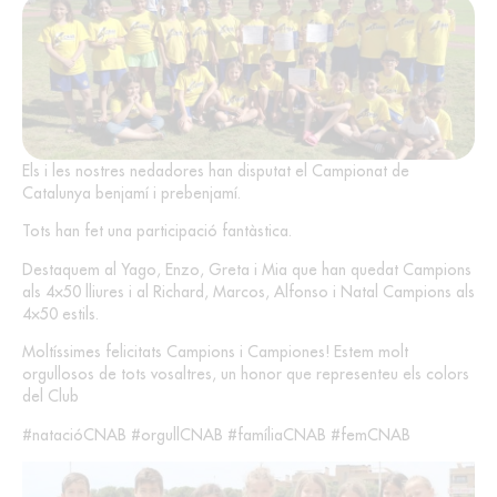
Els i les nostres nedadores han disputat el Campionat de
Catalunya benjamí i prebenjamí.
Tots han fet una participació fantàstica.
Destaquem al Yago, Enzo, Greta i Mia que han quedat Campions
als 4×50 lliures i al Richard, Marcos, Alfonso i Natal Campions als
4×50 estils.
Moltíssimes felicitats Campions i Campiones! Estem molt
orgullosos de tots vosaltres, un honor que representeu els colors
del Club
#natacióCNAB #orgullCNAB #famíliaCNAB #femCNAB