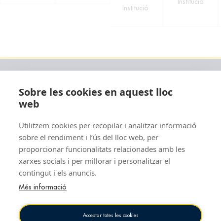
Institució
Institució
Institució
Col·laborador
Sobre les cookies en aquest lloc
web
Utilitzem cookies per recopilar i analitzar informació
sobre el rendiment i l’ús del lloc web, per
proporcionar funcionalitats relacionades amb les
xarxes socials i per millorar i personalitzar el
Contacte
Legal
contingut i els anuncis.
Plaça del Mar, s/n · 08003
Política de privacidad
Barcelona
Més informació
Política de cookies
93 221 00 10
Aviso legal
Acceptar totes les cookies
info@cnab.cat