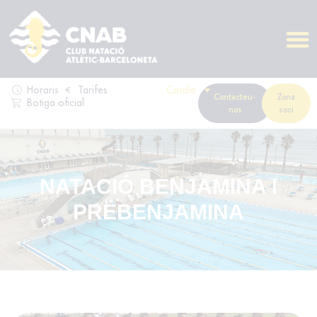
Horaris
Tarifes
Català
Contacteu-
Zona
Botiga oficial
nos
soci
NATACIÓ BENJAMINA I
PREBENJAMINA